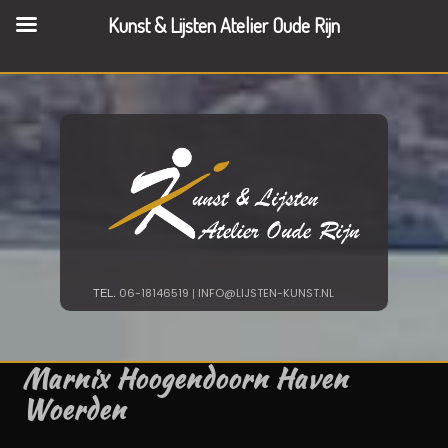
TEL.
|
06-18146519
Kunst & Lijsten Atelier Oude Rijn
INFO@LIJSTEN-
KUNST.NL
TEL.
|
06-18146519
INFO@LIJSTEN-KUNST.NL
Marnix Hoogendoorn Haven
Woerden