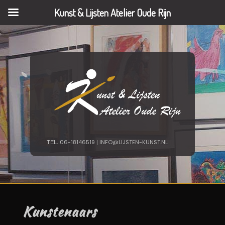
TEL.
|
06-18146519
Kunst & Lijsten Atelier Oude Rijn
INFO@LIJSTEN-
KUNST.NL
TEL.
|
06-18146519
INFO@LIJSTEN-KUNST.NL
Kunstenaars