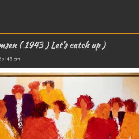
msen ( 1943 ) Let’s catch up )
2 x 146 cm